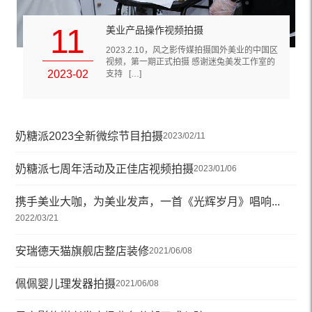
11
美业产品操作视频拍摄
2023.2.10，风之影传媒拍摄国外美业的中国区
视频，第一期正式拍摄 感谢迷兔美发工作室的
2023-02
支持 […]
奶糖派2023全新微综节目拍摄
携
2023/02/11
202
奶糖派七周年活动及正佳店视频拍摄
2023/01/06
匠
携手美业大咖，为美业发声，一首《光辉岁月》唱响...
风
2022/03/21
安瑞德天猫旗舰店整店装修
风
2021/06/08
佩佩婴儿理发器拍摄
风
2021/06/08