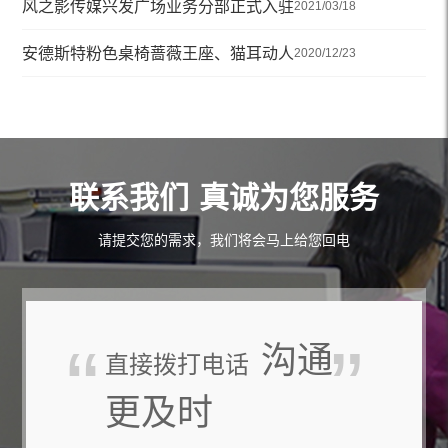
风之影传媒兴发广场业务分部正式入驻
2
2021/03/18
安德斯特粉色桌椅蔷薇王座、猫耳动人
风
2020/12/23
联系我们
真诚为您服务
请提交您的需求，我们将会马上给您回电
沟通
直接拨打电话
更及时