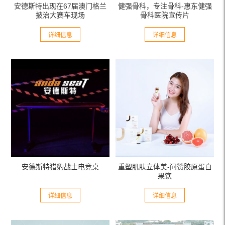
安德斯特出现在67届澳门格兰
健强骨科，专注骨科-惠东健强
香
披治大赛车现场
骨科医院宣传片
详细信息
详细信息
安德斯特猎豹战士电竞桌
重塑肌肤立体美-问赞胶原蛋白
果饮
详细信息
详细信息