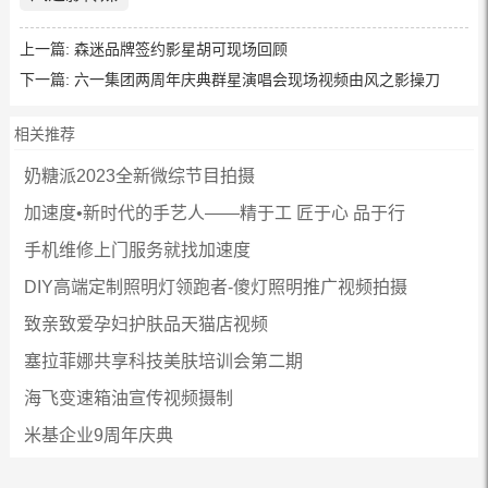
上一篇:
森迷品牌签约影星胡可现场回顾
下一篇:
六一集团两周年庆典群星演唱会现场视频由风之影操刀
相关推荐
奶糖派2023全新微综节目拍摄
加速度•新时代的手艺人——精于工 匠于心 品于行
手机维修上门服务就找加速度
DIY高端定制照明灯领跑者-傻灯照明推广视频拍摄
致亲致爱孕妇护肤品天猫店视频
塞拉菲娜共享科技美肤培训会第二期
海飞变速箱油宣传视频摄制
米基企业9周年庆典