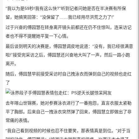
“我以为是59秒!我有这么快?”听到记者问她是否在半决赛有所保
留，她搞笑回答：“没保留了……我已经用尽洪荒之力了!”
过于兴奋的傅园慧在转身离开镜头前都还在仍不住惊叫，连采访记
者也不得不提醒她平复一下心情。
最后谈到明天的决赛是，傅园慧调皮地说道：“没有，我已经很满意
啦!”接受完采访之后，傅园慧还兴奋地大叫了一声，然后一路小跑
离开。
随后，傅园慧早前接受采访时自己拽泳衣而弹到自己的视频也走红
了
去年喀山世锦赛，她对参赛泳衣进行了一番抱怨，直言衣服太紧勒
平了胸部。后来自己一拽泳衣突然弹了回来，傅园慧立即做出了非
常痛的表情。
“我自己看到视频的时候也忍不住要笑，那表情真是到位。”对于当