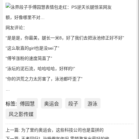
额，好像哪里不对…
网友评论：
“是是是，你最美，腿长一米8，好了我们去把泳池修正好不好”
“这么耿直的girl也是没sei了”
“傅爷涨粉的速度简直了”
“泳坛的泥石流，哈哈哈哈，好样的!”
“你的洪荒之力太厉害了，泳池都吓歪了”
…
标签:
傅园慧
奥运会
段子
游泳
风之影传媒
上一篇:
为了里约奥运会，这些科技公司也是蛮拼的
下一篇:
王者回归！孙杨霸气依旧 霍顿激发出最好的他