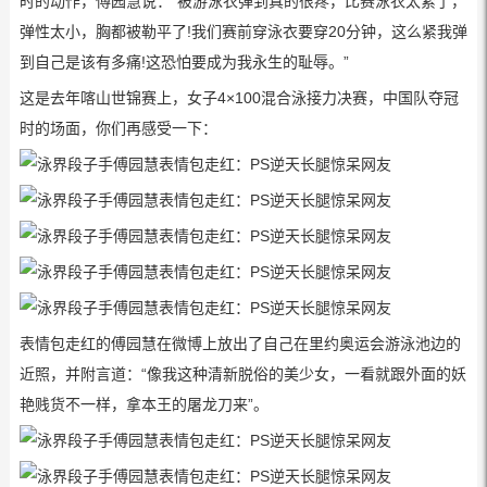
时的动作，傅园慧说：“被游泳衣弹到真的很疼，比赛泳衣太紧了，
弹性太小，胸都被勒平了!我们赛前穿泳衣要穿20分钟，这么紧我弹
到自己是该有多痛!这恐怕要成为我永生的耻辱。”
这是去年喀山世锦赛上，女子4×100混合泳接力决赛，中国队夺冠
时的场面，你们再感受一下：
表情包走红的傅园慧在微博上放出了自己在里约奥运会游泳池边的
近照，并附言道：“像我这种清新脱俗的美少女，一看就跟外面的妖
艳贱货不一样，拿本王的屠龙刀来”。