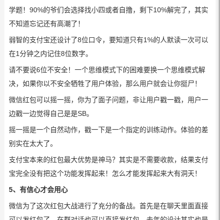
学题！90%的爷们会选择找小四或者自撸，剩下10%解完了，其实
不知道忘记还有高潮了！
弱智的支付宝还设计了8位口令，要知道只有1%的人默读一次可以
在1分钟之内记住8位数字。
请不要说6位不安全！一个思维模式下的困难要换一个思维模式解
决，如果你以不安全牺牲了用户体验，那么用户就会让你挺尸！
微信红包可以摇一摇，你为了面子问题，非让用户戳一戳，用户一
边戳一边觉得自己是是SB。
摇一摇是一个自然动作，戳一下是一个指定的训练动作。体验的差
别实在太大了。
支付宝本来的红包最大优势是神马？其实是不需要收款，结果支付
宝完全没有把这个功能发挥起来！怎么才能发挥起来大有洞天！
5、有信心才会用心
微信为了这次红包大战进行了充分的备战。首先是在聊天里面直接
可以发红包了，在群对话也可以直接发红包，去年的设计其实也是