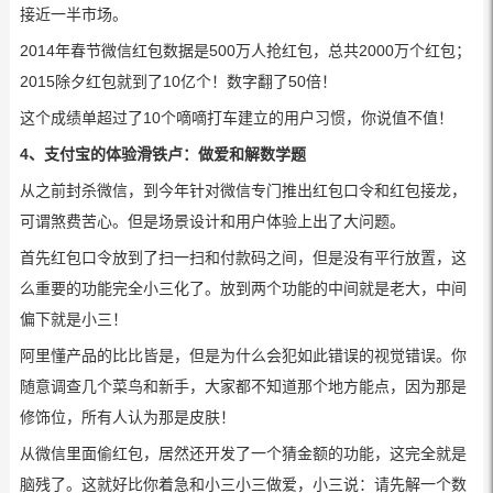
接近一半市场。
2014年春节微信红包数据是500万人抢红包，总共2000万个红包；
2015除夕红包就到了10亿个！数字翻了50倍！
这个成绩单超过了10个嘀嘀打车建立的用户习惯，你说值不值！
4、支付宝的体验滑铁卢：做爱和解数学题
从之前封杀微信，到今年针对微信专门推出红包口令和红包接龙，
可谓煞费苦心。但是场景设计和用户体验上出了大问题。
首先红包口令放到了扫一扫和付款码之间，但是没有平行放置，这
么重要的功能完全小三化了。放到两个功能的中间就是老大，中间
偏下就是小三！
阿里懂产品的比比皆是，但是为什么会犯如此错误的视觉错误。你
随意调查几个菜鸟和新手，大家都不知道那个地方能点，因为那是
修饰位，所有人认为那是皮肤！
从微信里面偷红包，居然还开发了一个猜金额的功能，这完全就是
脑残了。这就好比你着急和小三小三做爱，小三说：请先解一个数