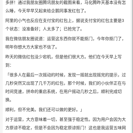
多拼！通过我朋友圈腾讯朋友的截图来看，马化腾昨天基本没有怎
么睡，今天早早又起来给企鹅同事发红包了。
阿里的小气也反应在支付宝的红包上，据说支付宝的红包主要是3
个状态：没准备好；人太多了；已抢完了。
我在微信朋友圈说道：运营这东西你就不能抠门，今年你抠门了，
明年你想大方大家也不信了。
昨天的微信红包没少宕机，但是他们很大方。他们在今天早上写
到：
「很多人在最后一次摇动的时候，发现一摇就出现摇完的提示，过
几秒突然又出现了几千万的红包，那个时候，我们的小伙伴正在与
时间竞速，拼命的重启系统，在用户摇动几秒之后，顺利完成切
换。
顺利，但不完美。我们还可以做的更好。」
对于运营，大方意味着一切，甚至强于稳定性。因为用户会因为大
方原谅不稳定，但是不会因为稳定原谅抠门！这也是我运营五味网