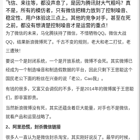
飞信、来往等，都没声息了，是因为腾讯财大气粗吗？真
不是，所有的模仿者，只有微信把精力放到了控制噪音、
稳定性、用户体验这三点上。其他的竞争对手，甚至在死
之前，都没有想清楚控制噪音才是运营的重点！
为了微信的未来，马化腾扶持了微信，不惜牺牲QQ。微信大战
QQ，结果新浪微博死了。千古不变的规则，老大和老二打仗，老
三遭殃！
要说一个是封闭系统，一个是开放系统，微博不会死。其实微博已
经成为一个制造噪音和制造假数据的平台，因此只剩下王思聪这个
国民老公下面的粉丝在兴奋的说「老公，Cao我」。
有钱的很多，又富又会调侃的不多，于是2014年的微博属于王思聪
们，即非富即贵。
当然新浪微博没有死，其实还蕴含着巨大能量，对手也不是微信，
就看产品和运营战略了。
2、阿里恐慌，封杀微信链接
很多人一直认为是微信封杀淘宝，其实刚好说反了。最早的时候，