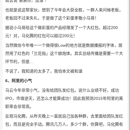
就会说“谢谢你，加油”！
也就是说这帮家伙，想到了今年会大获全胜，一群人来问候老板，
老板回不过来失礼，于是做了这个彩蛋孝敬小马哥！
据说小马哥给这个做彩蛋的产品经理发了一个大红包，超过200
元！对，马化腾的红包可以超过200元！
当然微信今年唯一一个做得很Low的地方就是数据播报的字体，居
然用了红色的「兰花指」这个娘炮体。其实总结传播是需要一个大
环节的，但是…
不说了，我知道的太多了，我怕本文被和谐
6、阿里的小气
马云今年非常小气，没有给团队发红包。说什么业绩不好，成功
IPO，市值逆天，还怎么才能算成功！因此我预测2015年阿里的离
职率会非常高。
反观马化腾，从昨天晚上一直就自己加各种群，去里面给团队发红
包，而且是完全手动。腾讯几万人，多少个群，你算吧，马化腾有