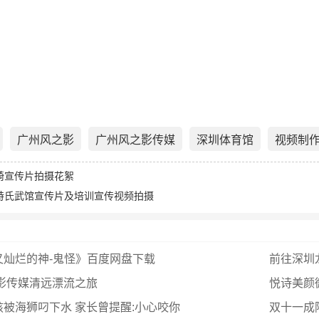
广州风之影
广州风之影传媒
深圳体育馆
视频制
椅宣传片拍摄花絮
特氏武馆宣传片及培训宣传视频拍摄
又灿烂的神-鬼怪》百度网盘下载
前往深圳
之影传媒清远漂流之旅
悦诗美颜
被海狮叼下水 家长曾提醒:小心咬你
双十一成