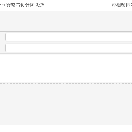
夏季巽寮湾设计团队游
短视频运
：
：